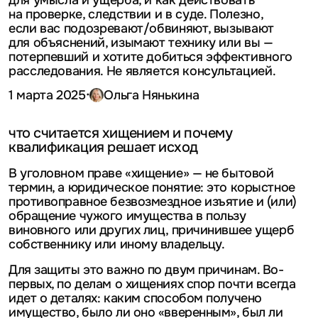
для умысла и ущерба, и как действовать
на проверке, следствии и в суде. Полезно,
если вас подозревают/обвиняют, вызывают
для объяснений, изымают технику или вы —
потерпевший и хотите добиться эффективного
расследования.
Не является консультацией.
·
1 марта 2025
Ольга Нянькина
что считается хищением и почему
квалификация решает исход
В уголовном праве «хищение» — не бытовой
термин, а юридическое понятие: это корыстное
противоправное безвозмездное изъятие и (или)
обращение чужого имущества в пользу
виновного или других лиц, причинившее ущерб
собственнику или иному владельцу.
Для защиты это важно по двум причинам. Во-
первых, по делам о хищениях спор почти всегда
идет о деталях: каким способом получено
имущество, было ли оно «вверенным», был ли