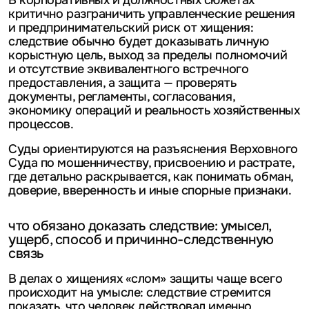
В корпоративных и должностных сюжетах
критично разграничить управленческие решения
и предпринимательский риск от хищения:
следствие обычно будет доказывать личную
корыстную цель, выход за пределы полномочий
и отсутствие эквивалентного встречного
предоставления, а защита — проверять
документы, регламенты, согласования,
экономику операций и реальность хозяйственных
процессов.
Суды ориентируются на разъяснения Верховного
Суда по мошенничеству, присвоению и растрате,
где детально раскрывается, как понимать обман,
доверие, вверенность и иные спорные признаки.
что обязано доказать следствие: умысел,
ущерб, способ и причинно-следственную
связь
В делах о хищениях «слом» защиты чаще всего
происходит на умысле: следствие стремится
показать, что человек действовал именно