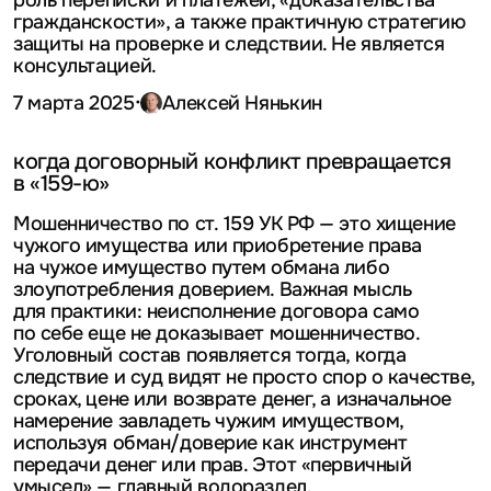
роль переписки и платежей, «доказательства
гражданскости», а также практичную стратегию
защиты на проверке и следствии.
Не является
консультацией.
·
7 марта 2025
Алексей Нянькин
когда договорный конфликт превращается
в «159-ю»
Мошенничество по ст. 159 УК РФ — это хищение
чужого имущества или приобретение права
на чужое имущество путем обмана либо
злоупотребления доверием. Важная мысль
для практики: неисполнение договора само
по себе еще не доказывает мошенничество.
Уголовный состав появляется тогда, когда
следствие и суд видят не просто спор о качестве,
сроках, цене или возврате денег, а изначальное
намерение завладеть чужим имуществом,
используя обман/доверие как инструмент
передачи денег или прав. Этот «первичный
умысел» — главный водораздел.