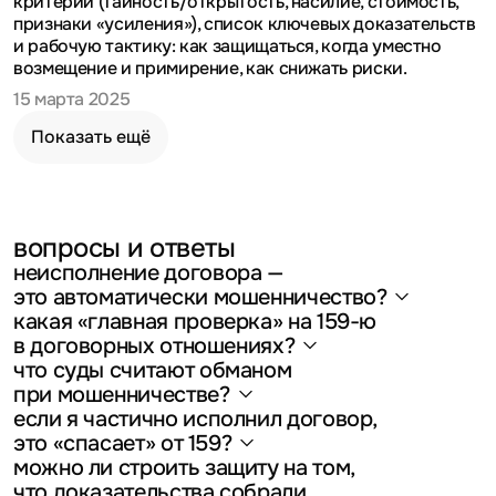
критерии (тайность/открытость, насилие, стоимость,
признаки «усиления»), список ключевых доказательств
и рабочую тактику: как защищаться, когда уместно
возмещение и примирение, как снижать риски.
15 марта 2025
Показать ещё
вопросы и ответы
неисполнение договора —
это автоматически
мошенничество?
какая «главная проверка» на 159-ю
Нет. Для мошенничества ключевое — обман/
злоупотребление доверием и первичный умысел
в договорных
отношениях?
на хищение, возникший до получения имущества
что суды считают обманом
Было ли у лица намерение исполнять обязательства
или права на него.
на момент получения денег/имущества, или намерения
при мошенничестве?
не было изначально.
если я частично исполнил договор,
Это и заведомо ложные сведения, и умолчание
об истинных фактах, и действия, вводящие
это «спасает»
от 159?
в заблуждение; сведения могут касаться в том числе
можно ли строить защиту на том,
Как правило, частичное исполнение — сильный
намерений и полномочий.
аргумент в пользу гражданского спора, но оценка
что доказательства собрали