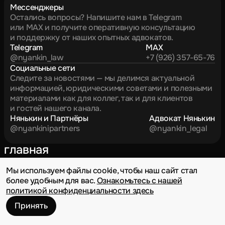
Мессенджеры
Остались вопросы? Напишите нам в Telegram
или MAX и получите оперативную консультацию
и поддержку от наших опытных адвокатов.
Telegram
MAX
@nyankin_law
+7 (926) 357-65-76
Социальные сети
Следите за новостями — мы делимся актуальной
информацией, юридическими советами и полезными
материалами как для коллег, так и для клиентов
и гостей нашего канала.
Нянькин и Партнёры
Адвокат Нянькин
@nyankinipartners
@nyankin_legal
главная
о нас
Мы используем файлы cookie, чтобы наш сайт стал
новости
более удобным для вас.
Ознакомьтесь с нашей
партнёрство
политикой конфиденциальности здесь
Политика конфиденциальности
Принять
Дизайн — Владислав Базаев