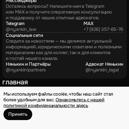
Мессенджеры
Остались вопросы? Напишите нам в Telegram
или MAX и получите оперативную консультацию
и поддержку от наших опытных адвокатов.
Telegram
MAX
@nyankin_law
+7 (926) 357-65-76
Социальные сети
Следите за новостями — мы делимся актуальной
информацией, юридическими советами и полезными
материалами как для коллег, так и для клиентов
и гостей нашего канала.
Нянькин и Партнёры
Адвокат Нянькин
@nyankinipartners
@nyankin_legal
главная
о нас
Мы используем файлы cookie, чтобы наш сайт стал
новости
более удобным для вас.
Ознакомьтесь с нашей
партнёрство
политикой конфиденциальности здесь
Политика конфиденциальности
Принять
Дизайн — Владислав Базаев