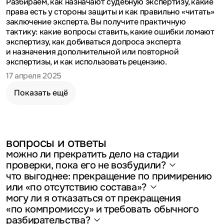
Разбираем, как назначают судебную экспертизу, какие
права есть у стороны защиты и как правильно «читать»
заключение эксперта. Вы получите практичную
тактику: какие вопросы ставить, какие ошибки ломают
экспертизу, как добиваться допроса эксперта
и назначения дополнительной или повторной
экспертизы, и как использовать рецензию.
17 апреля 2025
Показать ещё
вопросы и ответы
можно ли прекратить дело на стадии
проверки, пока его
не возбудили?
что выгоднее: прекращение по примирению
Да, на стадии доследственной проверки итогом может
быть отказ в возбуждении уголовного дела
или «по отсутствию
состава»?
по основаниям, близким к ст. 24 УПК РФ; порядок
могу ли я отказаться от прекращения
Если есть основания для отсутствия состава/события
проверки и решений описан в ст. 144–145 УПК РФ.
или непричастности, это реабилитирующая логика.
«по компромиссу» и требовать обычного
Примирение — нереабилитирующее основание
разбирательства?